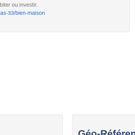
ter ou investir.
tas-33/bien-maison
Géo-Référen