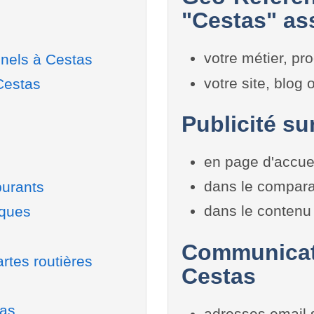
"Cestas" ass
votre métier, pro
nels à Cestas
votre site, blog
Cestas
Publicité su
en page d'accue
dans le compara
burants
dans le contenu 
iques
Communicati
rtes routières
Cestas
tas
adresses email 