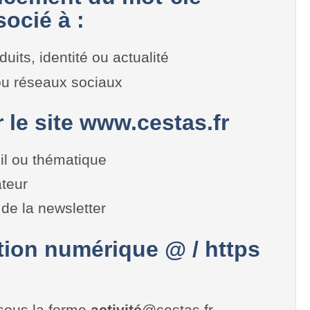
ocié à :
duits, identité ou actualité
 ou réseaux sociaux
r le site www.cestas.fr
il ou thématique
teur
de la newsletter
on numérique @ / https
sous la forme
activité
@cestas.fr