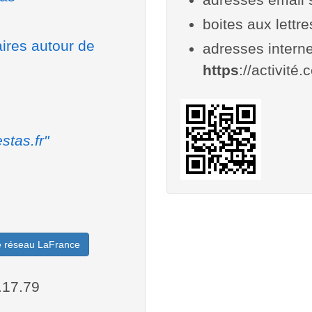
boites aux lettr
aires autour de
adresses interne
https
://activité.
stas.fr"
le réseau LaFrance
.17.79